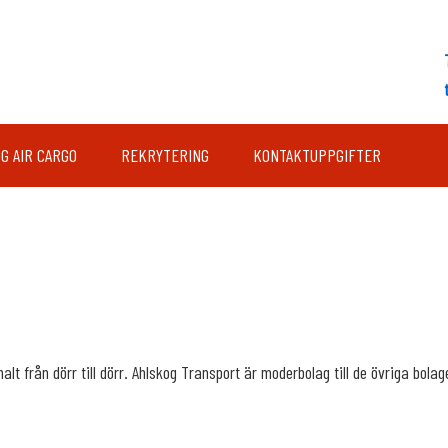
G AIR CARGO
REKRYTERING
KONTAKTUPPGIFTER
lt från dörr till dörr. Ahlskog Transport är moderbolag till de övriga bolag