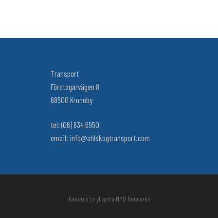
Transport
Företagarvägen 8
68500 Kronoby
tel: (06) 834 6950
email: info@ahlskogtransport.com
·Toteutus ja ylläpito
MMD Networks·