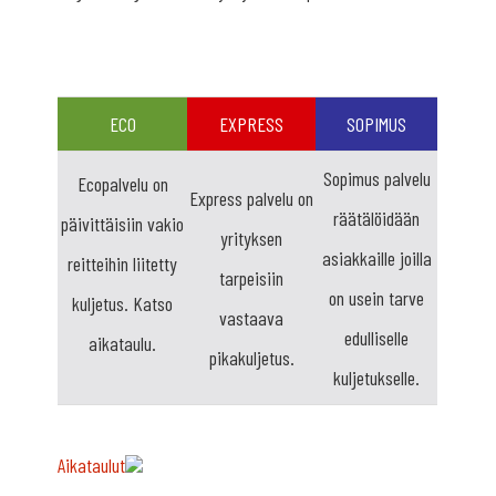
ECO
EXPRESS
SOPIMUS
Sopimus palvelu
Ecopalvelu on
Express palvelu on
räätälöidään
päivittäisiin vakio
yrityksen
asiakkaille joilla
reitteihin liitetty
tarpeisiin
on usein tarve
kuljetus. Katso
vastaava
edulliselle
aikataulu.
pikakuljetus.
kuljetukselle.
Aikataulut